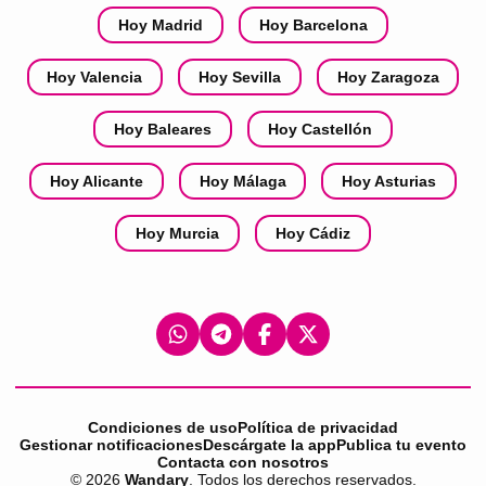
Hoy Madrid
Hoy Barcelona
Hoy Valencia
Hoy Sevilla
Hoy Zaragoza
Hoy Baleares
Hoy Castellón
Hoy Alicante
Hoy Málaga
Hoy Asturias
Hoy Murcia
Hoy Cádiz
Condiciones de uso
Política de privacidad
Gestionar notificaciones
Descárgate la app
Publica tu evento
Contacta con nosotros
©
2026
Wandary
. Todos los derechos reservados.