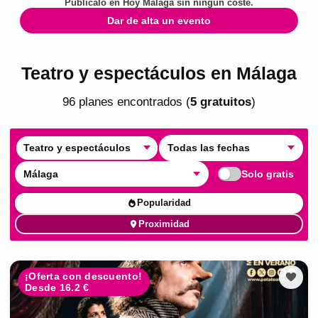
Publícalo en
Hoy Málaga
sin ningún coste.
Dar de alta un evento
Teatro y espectáculos en Málaga
96
plan
es
encontrado
s
(
5
gratuito
s
)
Teatro y espectáculos
Todas las fechas
Málaga
Solo gratis
Popularidad
Proximidad
¡Oferta con descuento!
Desde 16.2 €