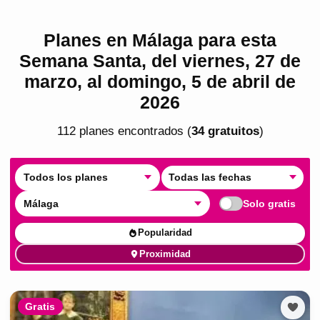
Planes en Málaga para esta
Semana Santa, del viernes, 27 de
marzo, al domingo, 5 de abril de
2026
112
plan
es
encontrado
s
(
34
gratuito
s
)
Todos los planes
Todas las fechas
Málaga
Solo gratis
Popularidad
Proximidad
Gratis