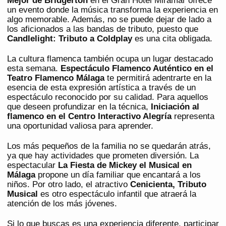
Mejor de Bridgerton
en el Gran Hotel Miramar ofrece
un evento donde la música transforma la experiencia en
algo memorable. Además, no se puede dejar de lado a
los aficionados a las bandas de tributo, puesto que
Candlelight: Tributo a Coldplay
es una cita obligada.
La cultura flamenca también ocupa un lugar destacado
esta semana.
Espectáculo Flamenco Auténtico en el
Teatro Flamenco Málaga
te permitirá adentrarte en la
esencia de esta expresión artística a través de un
espectáculo reconocido por su calidad. Para aquellos
que deseen profundizar en la técnica,
Iniciación al
flamenco en el Centro Interactivo Alegría
representa
una oportunidad valiosa para aprender.
Los más pequeños de la familia no se quedarán atrás,
ya que hay actividades que prometen diversión. La
espectacular
La Fiesta de Mickey el Musical en
Málaga
propone un día familiar que encantará a los
niños. Por otro lado, el atractivo
Cenicienta, Tributo
Musical
es otro espectáculo infantil que atraerá la
atención de los más jóvenes.
Si lo que buscas es una experiencia diferente, participar