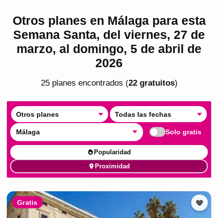
Otros planes en Málaga para esta
Semana Santa, del viernes, 27 de
marzo, al domingo, 5 de abril de
2026
25
plan
es
encontrado
s
(
22
gratuito
s
)
Otros planes
Todas las fechas
Málaga
Solo gratis
Popularidad
Proximidad
Gratis