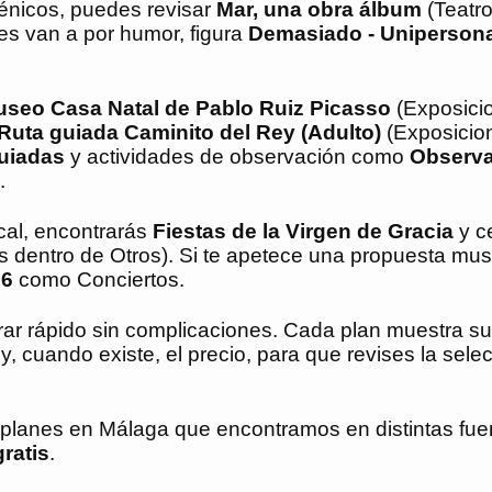
cénicos, puedes revisar
Mar, una obra álbum
(Teatro
es van a por humor, figura
Demasiado - Unipersona
seo Casa Natal de Pablo Ruiz Picasso
(Exposici
Ruta guiada Caminito del Rey (Adulto)
(Exposicio
guiadas
y actividades de observación como
Observ
.
cal, encontrarás
Fiestas de la Virgen de Gracia
y c
dentro de Otros). Si te apetece una propuesta musi
26
como Conciertos.
r rápido sin complicaciones. Cada plan muestra su 
y, cuando existe, el precio, para que revises la sele
s planes en
Málaga
que encontramos en distintas fuen
gratis
.