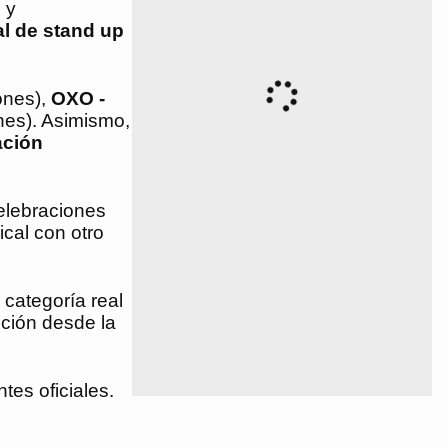
 y
l de stand up
ones),
OXO -
nes). Asimismo,
ación
elebraciones
cal con otro
categoría real
cción desde la
tes oficiales.