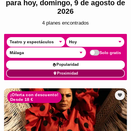
para hoy, domingo, 9 de agosto de
2026
4
plan
es
encontrado
s
Teatro y espectáculos
Hoy
Málaga
Solo gratis
Popularidad
Proximidad
¡Oferta con descuento!
Desde 18 €