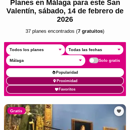
Planes en Málaga para este San
Valentín, sábado, 14 de febrero de
2026
37
plan
es
encontrado
s
(
7
gratuito
s
)
Todos los planes
Todas las fechas
Málaga
Solo gratis
Popularidad
Proximidad
Favoritos
Gratis