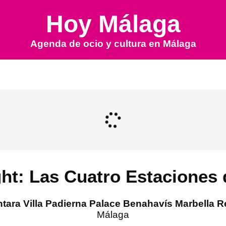
Hoy Málaga
Agenda de ocio y cultura en
Málaga
ht: Las Cuatro Estaciones 
tara Villa Padierna Palace Benahavís Marbella R
Málaga