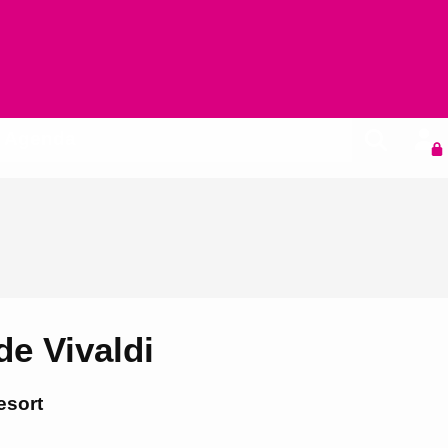
Agenda
de Vivaldi
esort