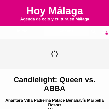
Hoy Málaga
Agenda de ocio y cultura en
Málaga
Inicio
Agenda
Candlelight: Queen vs.
ABBA
Anantara Villa Padierna Palace Benahavís Marbella
Resort