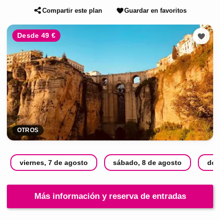
Compartir este plan
Guardar en favoritos
Desde 49 €
OTROS
viernes, 7 de agosto
sábado, 8 de agosto
dom
Más información y reserva de entradas