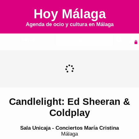
Hoy Málaga
Agenda de ocio y cultura en
Málaga
Inicio
Agenda
Candlelight: Ed Sheeran &
Coldplay
Sala Unicaja - Conciertos María Cristina
Málaga