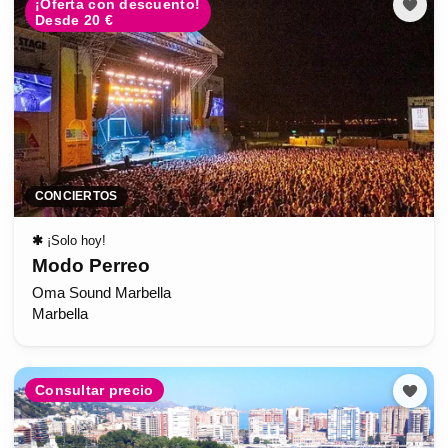
¡Oferta con descuento!
Desde 20 €
CONCIERTOS
✱
¡Solo hoy!
Modo Perreo
Oma Sound Marbella
Marbella
Consultar precio