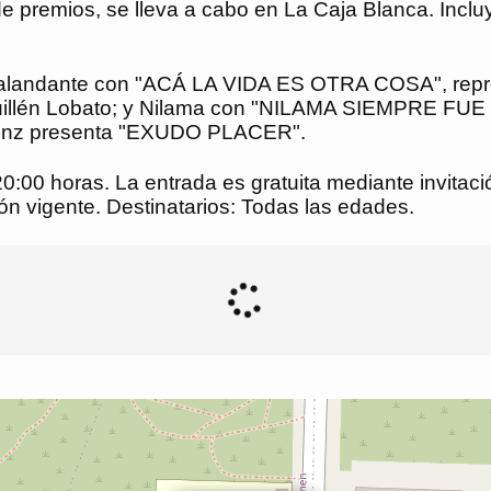
de premios, se lleva a cabo en La Caja Blanca. Incl
 Malandante con "ACÁ LA VIDA ES OTRA COSA", repre
 Guillén Lobato; y Nilama con "NILAMA SIEMPRE FU
Sáenz presenta "EXUDO PLACER".
20:00 horas. La entrada es gratuita mediante invitac
ión vigente. Destinatarios: Todas las edades.