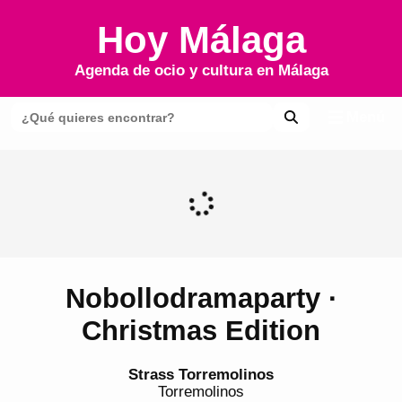
Hoy Málaga
Agenda de ocio y cultura en
Málaga
Menú
Nobollodramaparty ·
Christmas Edition
Strass Torremolinos
Torremolinos