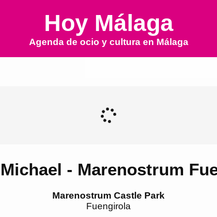
Hoy Málaga
Agenda de ocio y cultura en
Málaga
s Michael - Marenostrum Fue
Marenostrum Castle Park
Fuengirola