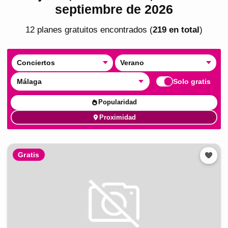
septiembre de 2026
12
plan
es
gratuito
s
encontrado
s
(
219
en total
)
Conciertos
Verano
Málaga
Solo gratis
Popularidad
Proximidad
Gratis