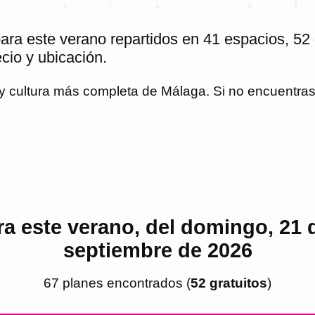
ra este verano repartidos en 41 espacios, 52 
ecio y ubicación.
 y cultura más completa de
Málaga
. Si no encuentra
a este verano, del domingo, 21 de
septiembre de 2026
67
plan
es
encontrado
s
(
52
gratuito
s
)