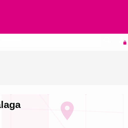
Agenda
álaga