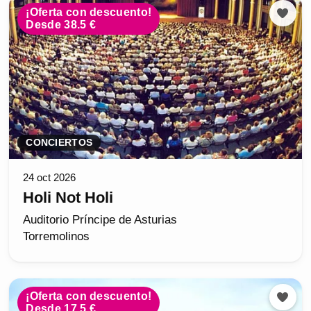
¡Oferta con descuento!
Desde 38.5 €
CONCIERTOS
24 oct 2026
Holi Not Holi
Auditorio Príncipe de Asturias
Torremolinos
¡Oferta con descuento!
Desde 17.5 €