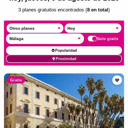
3
plan
es
gratuito
s
encontrado
s
(
8
en total
)
Otros planes
Hoy
Málaga
Solo gratis
Popularidad
Proximidad
Gratis